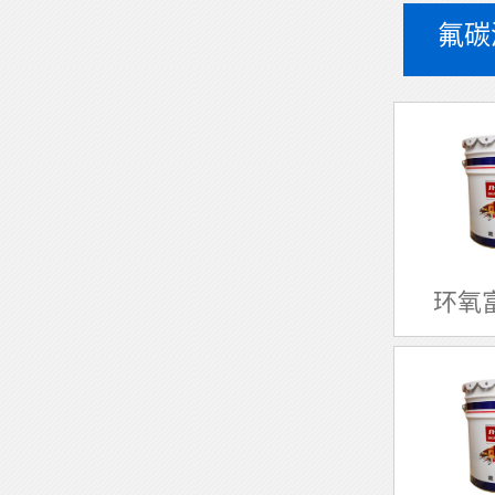
氟碳
环氧