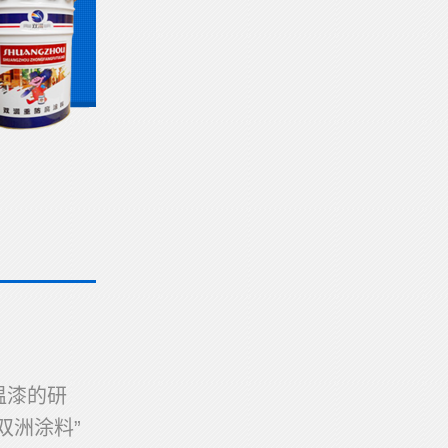
温漆的研
双洲涂料”