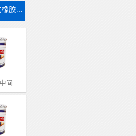
橡胶...
间...