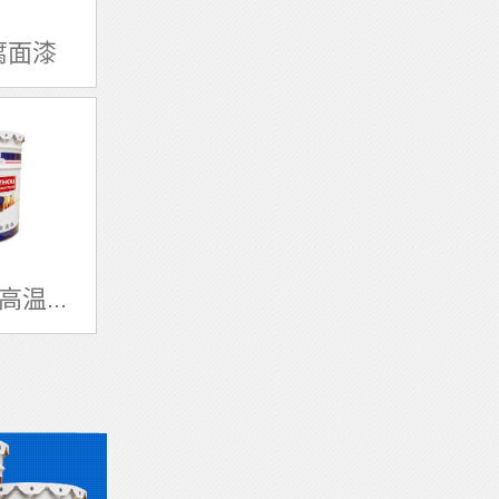
腐面漆
温...