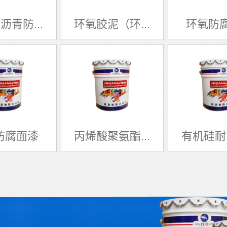
沥青防...
环氧胶泥（环...
环氧防
防腐面漆
丙烯酸聚氨酯...
有机硅耐高