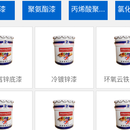
漆
聚氨酯漆
丙烯酸聚...
氯化
富锌底漆
冷镀锌漆
环氧云铁中