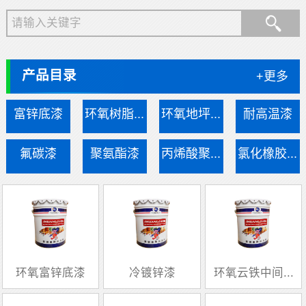
产品目录
+更多
富锌底漆
环氧树脂...
环氧地坪...
耐高温漆
氟碳漆
聚氨酯漆
丙烯酸聚...
氯化橡胶...
环氧富锌底漆
冷镀锌漆
环氧云铁中间...