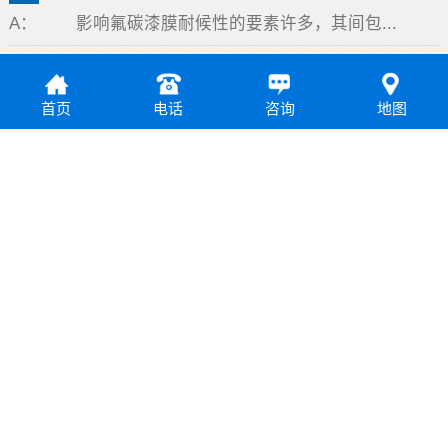
A： 影响氟碳漆膜耐候性的要素许多，其间包...
: 氟碳漆的发展方向是怎么样的
Q
A： 众所周知，氟碳漆为许多行业的涂装领域...
首页
电话
咨询
地图
: 氟碳漆与氟碳喷涂两者区别是什么
Q
A： 首先分析下氟碳漆与氟碳喷涂两者区别？...
网站首页
关于双洲
产品目录
产品用途
技术服务
工程案例
公司动态
联系我们