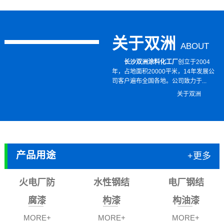
关于双洲
ABOUT
长沙双洲涂料化工厂
创立于2004
年，占地面积20000平米，14年发展公
司客户遍布全国各地。公司致力于...
关于双洲
产品用途
+更多
火电厂防
水性钢结
电厂钢结
腐漆
构漆
构油漆
MORE+
MORE+
MORE+