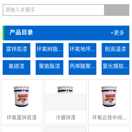
产品目录
+更多
富锌底漆
环氧树脂...
环氧地坪...
耐高温漆
氟碳漆
聚氨酯漆
丙烯酸聚...
氯化橡胶...
环氧富锌底漆
冷镀锌漆
环氧云铁中间...